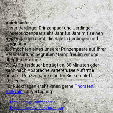
Auftrittsanfrage
Unser Uerdinger Prinzenpaar und Uerdinger
Kinderprinzenpaar zieht Jahr für Jahr mit seinen
Begleitgarden durch die Säle in Uerdingen und
Umgebung.
Sie möchten eines unserer Prinzenpaare auf Ihrer
Veranstaltung begrüßen? Dann freuen wir uns
über Ihre Anfrage.
Die Auftrittsdauer beträgt ca. 30 Minuten oder
kann nach Absprache varieren. Die Auftritte
unserer Prinzenpaare sind für Sie komplett
kostenlos.
Für Rückfragen steht Ihnen gerne
Thorsten
Süllwold
zur Verfügung.
Terminanfrage Prinzenpaar
Terminanfrage Kinderprinzenpaar