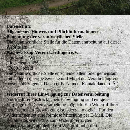
Datenschutz
Allgemeiner Hinweis und Pflichtinformationen
Benennung der verantwortlichen Stelle
Die verantwortliche Stelle für die Datenverarbeitung auf dieser
Website ist:
Karnevalszug-Verein Uerdingen e.V.
Christopher Wienes
Glockenspitz 455
47809 Krefeld
Die verantwortliche Stelle entscheidet allein oder gemeinsam
mit anderen über die Zwecke und Mittel der Verarbeitung von
personenbezogenen Daten (z.B. Namen, Kontaktdaten o. Ä.).
Widerruf Ihrer Einwilligung zur Datenverarbeitung
Nur mit Ihrer ausdrücklichen Einwilligung sind einige
Vorgänge der Datenverarbeitung möglich. Ein Widerruf Ihrer
bereits erteilten Einwilligung ist jederzeit möglich. Für den
Widerruf genügt eine formlose Mitteilung per E-Mail. Die
Rechtmäßigkeit der bis zum Widerruf erfolgten
Datenverarbeitung bleibt vom Widerruf unberührt.