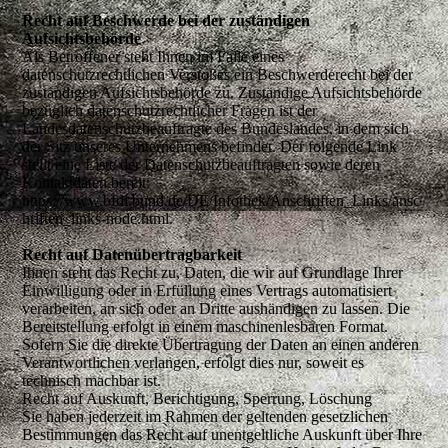
Recht auf Beschwerde bei der zuständigen
Aufsichtsbehörde
Als Betroffener steht Ihnen im Falle eines
datenschutzrechtlichen Verstoßes ein Beschwerderecht bei der
zuständigen Aufsichtsbehörde zu. Zuständige Aufsichtsbehörde
bezüglich datenschutzrechtlicher Fragen ist der
Landesdatenschutzbeauftragte des Bundeslandes, in dem sich
der Sitz unseres Unternehmens befindet. Der folgende Link
stellt eine Liste der Datenschutzbeauftragten sowie deren
Kontaktdaten bereit:
https://www.bfdi.bund.de/DE/Infothek/Anschriften_Links/ansc
hriften_links-node.html.
Recht auf Datenübertragbarkeit
Ihnen steht das Recht zu, Daten, die wir auf Grundlage Ihrer
Einwilligung oder in Erfüllung eines Vertrags automatisiert
verarbeiten, an sich oder an Dritte aushändigen zu lassen. Die
Bereitstellung erfolgt in einem maschinenlesbaren Format.
Sofern Sie die direkte Übertragung der Daten an einen anderen
Verantwortlichen verlangen, erfolgt dies nur, soweit es
technisch machbar ist.
Recht auf Auskunft, Berichtigung, Sperrung, Löschung
Sie haben jederzeit im Rahmen der geltenden gesetzlichen
Bestimmungen das Recht auf unentgeltliche Auskunft über Ihre