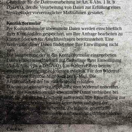
Grundlage für die Datenverarbeitung ist Art. 6 Abs. 1 lit. b
DSGVO, der die Verarbeitung von Daten zur Erfüllung eines
Vertrags oder vorvertraglicher Maßnahmen gestattet.
Kontaktformular
Per Kontaktformular übermittelte Daten werden einschließlich
Ihrer Kontaktdaten gespeichert, um Ihre Anfrage bearbeiten zu
können oder um für Anschlussfragen bereitzustehen. Eine
Weitergabe dieser Daten findet ohne Ihre Einwilligung nicht
statt.
Die Verarbeitung der in das Kontaktformular eingegebenen
Daten erfolgt ausschließlich auf Grundlage Ihrer Einwilligung
(Art. 6 Abs. 1 lit. a DSGVO). Ein Widerruf Ihrer bereits
erteilten Einwilligung ist jederzeit möglich. Für den Widerruf
genügt eine formlose Mitteilung per E-Mail. Die
Rechtmäßigkeit der bis zum Widerruf erfolgten
Datenverarbeitungsvorgänge bleibt vom Widerruf unberührt.
Über das Kontaktformular übermittelte Daten verbleiben bei
uns, bis Sie uns zur Löschung auffordern, Ihre Einwilligung zur
Speicherung widerrufen oder keine Notwendigkeit der
Datenspeicherung mehr besteht. Zwingende gesetzliche
Bestimmungen - insbesondere Aufbewahrungsfristen - bleiben
unberührt.
Cookies