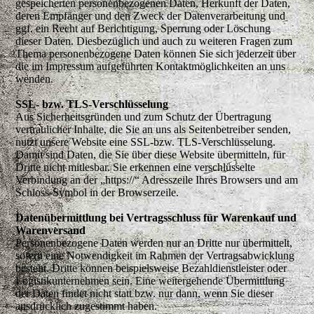
gespeicherten personenbezogenen Daten, Herkunft der Daten,
deren Empfänger und den Zweck der Datenverarbeitung und
ggf. ein Recht auf Berichtigung, Sperrung oder Löschung
dieser Daten. Diesbezüglich und auch zu weiteren Fragen zum
Thema personenbezogene Daten können Sie sich jederzeit über
die im Impressum aufgeführten Kontaktmöglichkeiten an uns
wenden.
SSL- bzw. TLS-Verschlüsselung
Aus Sicherheitsgründen und zum Schutz der Übertragung
vertraulicher Inhalte, die Sie an uns als Seitenbetreiber senden,
nutzt unsere Website eine SSL-bzw. TLS-Verschlüsselung.
Damit sind Daten, die Sie über diese Website übermitteln, für
Dritte nicht mitlesbar. Sie erkennen eine verschlüsselte
Verbindung an der „https://“ Adresszeile Ihres Browsers und am
Schloss-Symbol in der Browserzeile.
Datenübermittlung bei Vertragsschluss für Warenkauf und
Warenversand
Personenbezogene Daten werden nur an Dritte nur übermittelt,
sofern eine Notwendigkeit im Rahmen der Vertragsabwicklung
besteht. Dritte können beispielsweise Bezahldienstleister oder
Logistikunternehmen sein. Eine weitergehende Übermittlung
der Daten findet nicht statt bzw. nur dann, wenn Sie dieser
ausdrücklich zugestimmt haben.