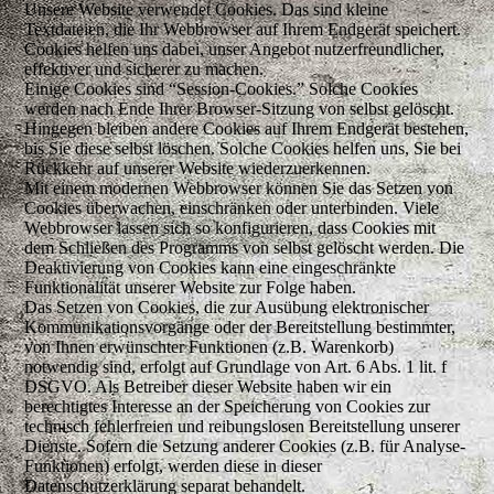
Unsere Website verwendet Cookies. Das sind kleine
Textdateien, die Ihr Webbrowser auf Ihrem Endgerät speichert.
Cookies helfen uns dabei, unser Angebot nutzerfreundlicher,
effektiver und sicherer zu machen.
Einige Cookies sind “Session-Cookies.” Solche Cookies
werden nach Ende Ihrer Browser-Sitzung von selbst gelöscht.
Hingegen bleiben andere Cookies auf Ihrem Endgerät bestehen,
bis Sie diese selbst löschen. Solche Cookies helfen uns, Sie bei
Rückkehr auf unserer Website wiederzuerkennen.
Mit einem modernen Webbrowser können Sie das Setzen von
Cookies überwachen, einschränken oder unterbinden. Viele
Webbrowser lassen sich so konfigurieren, dass Cookies mit
dem Schließen des Programms von selbst gelöscht werden. Die
Deaktivierung von Cookies kann eine eingeschränkte
Funktionalität unserer Website zur Folge haben.
Das Setzen von Cookies, die zur Ausübung elektronischer
Kommunikationsvorgänge oder der Bereitstellung bestimmter,
von Ihnen erwünschter Funktionen (z.B. Warenkorb)
notwendig sind, erfolgt auf Grundlage von Art. 6 Abs. 1 lit. f
DSGVO. Als Betreiber dieser Website haben wir ein
berechtigtes Interesse an der Speicherung von Cookies zur
technisch fehlerfreien und reibungslosen Bereitstellung unserer
Dienste. Sofern die Setzung anderer Cookies (z.B. für Analyse-
Funktionen) erfolgt, werden diese in dieser
Datenschutzerklärung separat behandelt.