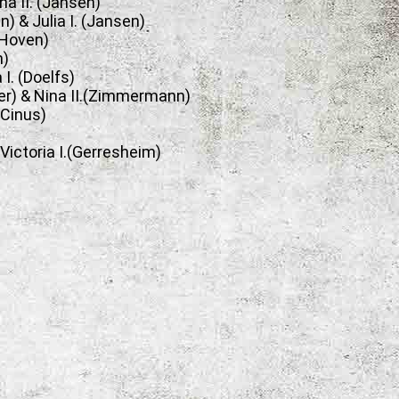
ina II. (Jansen)
n) & Julia I. (Jansen)
 Hoven)
n)
 I. (Doelfs)
er) & Nina II.(Zimmermann)
(Cinus)
 Victoria I.(Gerresheim)
)