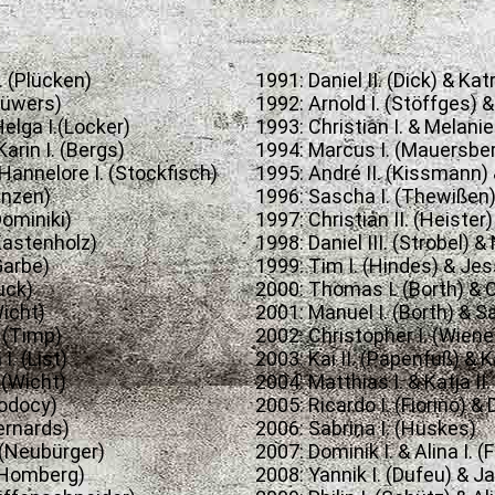
I. (Plücken)
1991: Daniel II. (Dick) & Katr
(Küwers)
1992: Arnold I. (Stöffges) &
Helga I.(Locker)
1993: Christian I. & Melanie
arin I. (Bergs)
1994: Marcus I. (Mauersberg
Hannelore I. (Stockfisch)
1995: André II. (Kissmann) 
Lenzen)
1996: Sascha I. (Thewißen) 
Dominiki)
1997: Christian II. (Heister
(Kastenholz)
1998: Daniel III. (Strobel) &
(Garbe)
1999: Tim I. (Hindes) & Jes
ruck)
2000: Thomas I. (Borth) & C
Wicht)
2001: Manuel I. (Borth) & Sar
. (Timp)
2002: Christopher I. (Wiene
I. (List)
2003: Kai II. (Papenfuß) & K
 (Wicht)
2004: Matthias I. & Katja II
Jodocy)
2005: Ricardo I. (Fiorino) & 
Bernards)
2006: Sabrina I. (Hüskes)
. (Neubürger)
2007: Dominik I. & Alina I. (
 (Homberg)
2008: Yannik I. (Dufeu) & J