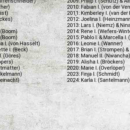
Reiffenschneider)
2009: Philip I. (Schütz) & Al
ther)
2010: Fabian I. (von der Ven
ist)
2011: Kimberley I. (van der
ackes)
2012: Joelina I. (Heinzman
2013: Lars I. (Niemz) & Nina
. (Boom)
2014: Rene I. (Wefers-Wint
. (Boom)
2015: Pablo I. & Marcella I. 
a I. (von Hasselt)
2016: Leonie I. (Wanner)
tte I. (Beck)
2017: Brian I. (Strompen) &
I. (Göres)
2018: Manuel II. (Nwancha
üppers)
2019: Alisha I. (Brockers)
ittmatter)
2020: Marie I. (Overlöper)
inkelmann)
2023: Finja I. (Schmidt)
Weinacht)
2024: Karla I. (Santelmann)