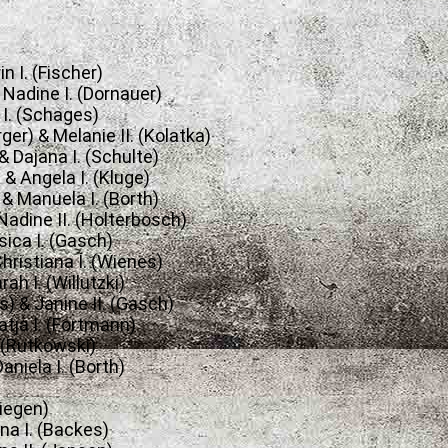
in I. (Fischer)
 Nadine I. (Dornauer)
 I. (Schages)
er) & Melanie II. (Kolatka)
& Dajana I. (Schulte)
& Angela I. (Kluge)
) & Manuela I. (Borth)
 Nadine II. (Holterbosch)
sica I. (Gasch)
hristiana I. (Wienes)
ah I. (Willutzki)
s) & Janine II. (Gasch)
atja I. (Fortmann)
. (Rutkowski)
Daniela I. (Borth)
Fiegen)
ana I. (Backes)