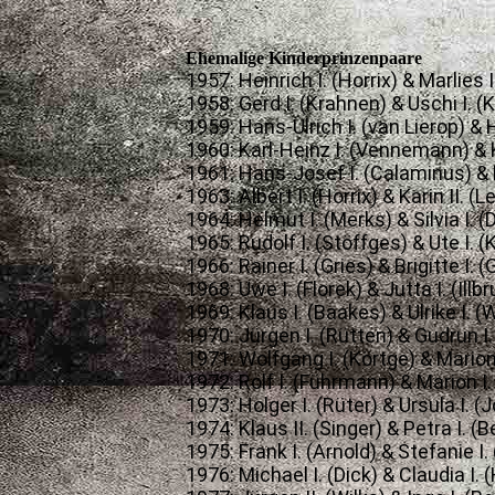
Ehemalige Kinderprinzenpaare
1957: Heinrich I. (Horrix) & Marlies 
1958: Gerd I. (Krahnen) & Uschi I. 
1959: Hans-Ulrich I. (van Lierop) & 
1960: Karl-Heinz I. (Vennemann) & K
1961: Hans-Josef I. (Calaminus) & 
1963: Albert I. (Horrix) & Karin II. (
1964: Helmut I. (Merks) & Silvia I. (
1965: Rudolf I. (Stöffges) & Ute I. 
1966: Rainer I. (Gries) & Brigitte I. 
1968: Uwe I. (Florek) & Jutta I. (Illb
1969: Klaus I. (Baakes) & Ulrike I. (
1970: Jürgen I. (Rütten) & Gudrun I
1971: Wolfgang I. (Körtge) & Marion 
1972: Rolf I. (Führmann) & Marion I.
1973: Holger I. (Rüter) & Ursula I. (
1974: Klaus II. (Singer) & Petra I. (
1975: Frank I. (Arnold) & Stefanie I
1976: Michael I. (Dick) & Claudia I.