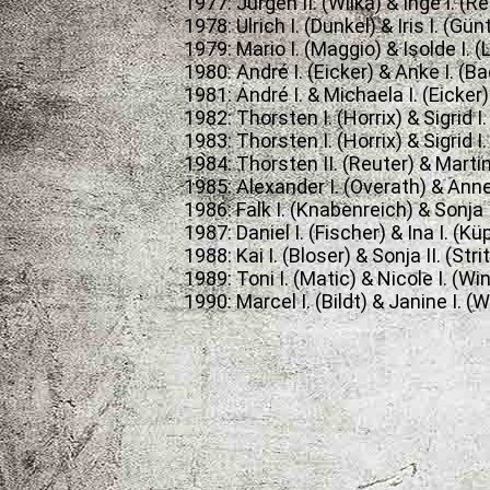
1977: Jürgen II. (Wilka) & Inge I. (
1978: Ulrich I. (Dunkel) & Iris I. (Gün
1979: Mario I. (Maggio) & Isolde I. (L
1980: André I. (Eicker) & Anke I. (B
1981: André I. & Michaela I. (Eicker)
1982: Thorsten I. (Horrix) & Sigrid I
1983: Thorsten I. (Horrix) & Sigrid I
1984: Thorsten II. (Reuter) & Martin
1985: Alexander I. (Overath) & Anne
1986: Falk I. (Knabenreich) & Sonja 
1987: Daniel I. (Fischer) & Ina I. (K
1988: Kai I. (Bloser) & Sonja II. (Str
1989: Toni I. (Matic) & Nicole I. (W
1990: Marcel I. (Bildt) & Janine I. (