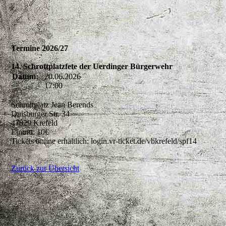
Termine 2026/27
14. Schrottplatzfete der Uerdinger Bürgerwehr
Datum:
20.06.2026
17:00
Schrottplatz Jean Berends
Duisburger Str. 34
47829 Krefeld
Eintritt: 10€
Tickets online erhältlich: login.vr-ticket.de/vbkrefeld/spf14
Zurück zur Übersicht