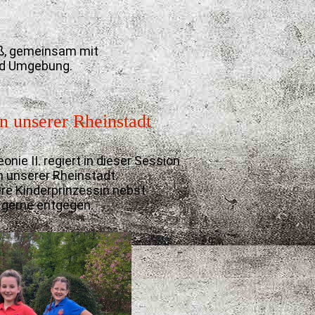
roß, gemeinsam mit
und Umgebung.
n unserer Rheinstadt
nie II. regiert in dieser Session
 unserer Rheinstadt.
ere Kinderprinzessin nebst
 gerne entgegen.