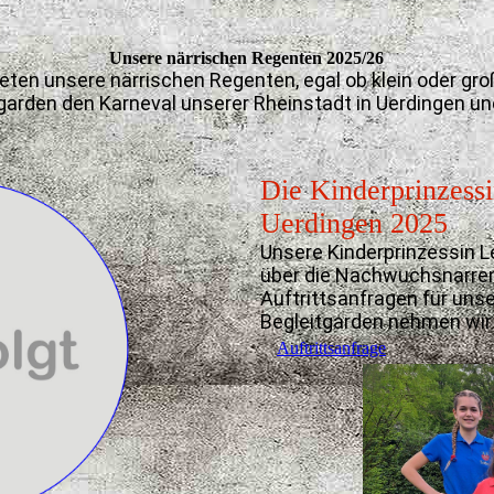
Unsere närrischen Regenten 2025/26
reten unsere närrischen Regenten, egal ob klein oder g
tgarden den Karneval unserer Rheinstadt in Uerdingen 
Die Kinderprinzessi
Uerdingen 2025
Unsere Kinderprinzessin Leo
über die Nachwuchsnarren
Auftrittsanfragen für uns
Begleitgarden nehmen wir
Auftrittsanfrage