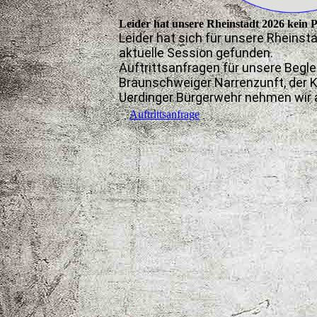
Leider hat unsere Rheinstadt 2026 kein 
Leider hat sich für unsere Rheinsta
aktuelle Session gefunden.
Auftrittsanfragen für unsere Begle
Braunschweiger Narrenzunft, der 
Uerdinger Bürgerwehr nehmen wir 
Auftrittsanfrage