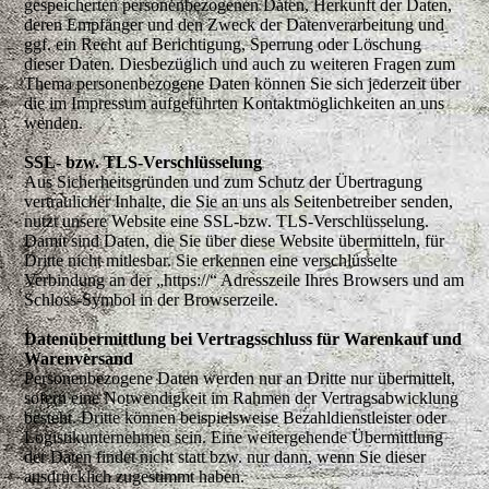
gespeicherten personenbezogenen Daten, Herkunft der Daten,
deren Empfänger und den Zweck der Datenverarbeitung und
ggf. ein Recht auf Berichtigung, Sperrung oder Löschung
dieser Daten. Diesbezüglich und auch zu weiteren Fragen zum
Thema personenbezogene Daten können Sie sich jederzeit über
die im Impressum aufgeführten Kontaktmöglichkeiten an uns
wenden.
SSL- bzw. TLS-Verschlüsselung
Aus Sicherheitsgründen und zum Schutz der Übertragung
vertraulicher Inhalte, die Sie an uns als Seitenbetreiber senden,
nutzt unsere Website eine SSL-bzw. TLS-Verschlüsselung.
Damit sind Daten, die Sie über diese Website übermitteln, für
Dritte nicht mitlesbar. Sie erkennen eine verschlüsselte
Verbindung an der „https://“ Adresszeile Ihres Browsers und am
Schloss-Symbol in der Browserzeile.
Datenübermittlung bei Vertragsschluss für Warenkauf und
Warenversand
Personenbezogene Daten werden nur an Dritte nur übermittelt,
sofern eine Notwendigkeit im Rahmen der Vertragsabwicklung
besteht. Dritte können beispielsweise Bezahldienstleister oder
Logistikunternehmen sein. Eine weitergehende Übermittlung
der Daten findet nicht statt bzw. nur dann, wenn Sie dieser
ausdrücklich zugestimmt haben.