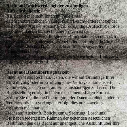
Recht auf Beschwerde bei der zuständigen
Aufsichtsbehörde
Als Betroffener steht Ihnen im Falle eines
datenschutzrechtlichen Verstoßes ein Beschwerderecht bei der
zuständigen Aufsichtsbehörde zu. Zuständige Aufsichtsbehörde
bezüglich datenschutzrechtlicher Fragen ist der
Landesdatenschutzbeauftragte des Bundeslandes, in dem sich
der Sitz unseres Unternehmens befindet. Der folgende Link
stellt eine Liste der Datenschutzbeauftragten sowie deren
Kontaktdaten bereit:
https://www.bfdi.bund.de/DE/Infothek/Anschriften_Links/ansc
hriften_links-node.html.
Recht auf Datenübertragbarkeit
Ihnen steht das Recht zu, Daten, die wir auf Grundlage Ihrer
Einwilligung oder in Erfüllung eines Vertrags automatisiert
verarbeiten, an sich oder an Dritte aushändigen zu lassen. Die
Bereitstellung erfolgt in einem maschinenlesbaren Format.
Sofern Sie die direkte Übertragung der Daten an einen anderen
Verantwortlichen verlangen, erfolgt dies nur, soweit es
technisch machbar ist.
Recht auf Auskunft, Berichtigung, Sperrung, Löschung
Sie haben jederzeit im Rahmen der geltenden gesetzlichen
Bestimmungen das Recht auf unentgeltliche Auskunft über Ihre