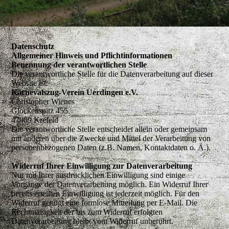
Datenschutz
Allgemeiner Hinweis und Pflichtinformationen
Benennung der verantwortlichen Stelle
Die verantwortliche Stelle für die Datenverarbeitung auf dieser
Website ist:
Karnevalszug-Verein Uerdingen e.V.
Christopher Wienes
Glockenspitz 455
47809 Krefeld
Die verantwortliche Stelle entscheidet allein oder gemeinsam
mit anderen über die Zwecke und Mittel der Verarbeitung von
personenbezogenen Daten (z.B. Namen, Kontaktdaten o. Ä.).
Widerruf Ihrer Einwilligung zur Datenverarbeitung
Nur mit Ihrer ausdrücklichen Einwilligung sind einige
Vorgänge der Datenverarbeitung möglich. Ein Widerruf Ihrer
bereits erteilten Einwilligung ist jederzeit möglich. Für den
Widerruf genügt eine formlose Mitteilung per E-Mail. Die
Rechtmäßigkeit der bis zum Widerruf erfolgten
Datenverarbeitung bleibt vom Widerruf unberührt.