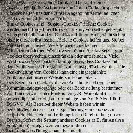
Unsere Website verwendet Cookies. Das sind kleine
Textdateien, die Ihr Webbrowser auf Ihrem Endgerät speichert.
Cookies helfen uns dabei, unser Angebot nutzerfreundlicher,
effektiver und sicherer zu machen.
Einige Cookies sind “Session-Cookies.” Solche Cookies
werden nach Ende Ihrer Browser-Sitzung von selbst gelöscht.
Hingegen bleiben andere Cookies auf Ihrem Endgerät bestehen,
bis Sie diese selbst löschen. Solche Cookies helfen uns, Sie bei
Rückkehr auf unserer Website wiederzuerkennen.
Mit einem modernen Webbrowser können Sie das Setzen von
Cookies überwachen, einschränken oder unterbinden. Viele
Webbrowser lassen sich so konfigurieren, dass Cookies mit
dem Schließen des Programms von selbst gelöscht werden. Die
Deaktivierung von Cookies kann eine eingeschränkte
Funktionalität unserer Website zur Folge haben.
Das Setzen von Cookies, die zur Ausübung elektronischer
Kommunikationsvorgänge oder der Bereitstellung bestimmter,
von Ihnen erwünschter Funktionen (z.B. Warenkorb)
notwendig sind, erfolgt auf Grundlage von Art. 6 Abs. 1 lit. f
DSGVO. Als Betreiber dieser Website haben wir ein
berechtigtes Interesse an der Speicherung von Cookies zur
technisch fehlerfreien und reibungslosen Bereitstellung unserer
Dienste. Sofern die Setzung anderer Cookies (z.B. für Analyse-
Funktionen) erfolgt, werden diese in dieser
Datenschutzerklärung separat behandelt.