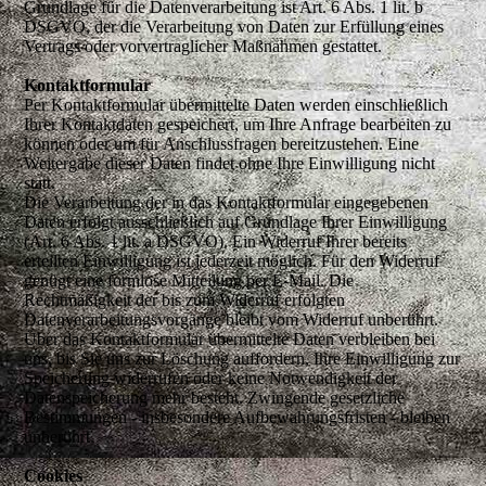
Grundlage für die Datenverarbeitung ist Art. 6 Abs. 1 lit. b
DSGVO, der die Verarbeitung von Daten zur Erfüllung eines
Vertrags oder vorvertraglicher Maßnahmen gestattet.
Kontaktformular
Per Kontaktformular übermittelte Daten werden einschließlich
Ihrer Kontaktdaten gespeichert, um Ihre Anfrage bearbeiten zu
können oder um für Anschlussfragen bereitzustehen. Eine
Weitergabe dieser Daten findet ohne Ihre Einwilligung nicht
statt.
Die Verarbeitung der in das Kontaktformular eingegebenen
Daten erfolgt ausschließlich auf Grundlage Ihrer Einwilligung
(Art. 6 Abs. 1 lit. a DSGVO). Ein Widerruf Ihrer bereits
erteilten Einwilligung ist jederzeit möglich. Für den Widerruf
genügt eine formlose Mitteilung per E-Mail. Die
Rechtmäßigkeit der bis zum Widerruf erfolgten
Datenverarbeitungsvorgänge bleibt vom Widerruf unberührt.
Über das Kontaktformular übermittelte Daten verbleiben bei
uns, bis Sie uns zur Löschung auffordern, Ihre Einwilligung zur
Speicherung widerrufen oder keine Notwendigkeit der
Datenspeicherung mehr besteht. Zwingende gesetzliche
Bestimmungen - insbesondere Aufbewahrungsfristen - bleiben
unberührt.
Cookies