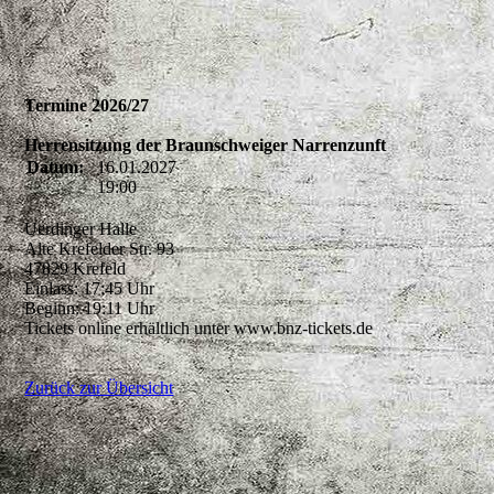
Termine 2026/27
Herrensitzung der Braunschweiger Narrenzunft
Datum:
16.01.2027
19:00
Uerdinger Halle
Alte Krefelder Str. 93
47829 Krefeld
Einlass: 17:45 Uhr
Beginn: 19:11 Uhr
Tickets online erhältlich unter www.bnz-tickets.de
Zurück zur Übersicht