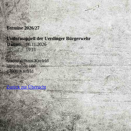
Termine 2026/27
Uniformappell der Uerdinger Bürgerwehr
Datum:
06.11.2026
19:11
Stadtwaldhaus Krefeld
Hüttenallee 108
47800 Krefeld
Zurück zur Übersicht